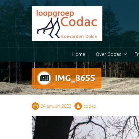
Doorgaan
naar
inhoud
Home
Over Codac
T
IMG_8655
24 januari 2023
codac