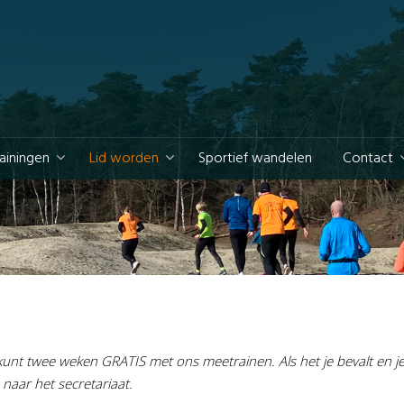
rainingen
Lid worden
Sportief wandelen
Contact
Je kunt twee weken GRATIS met ons meetrainen. Als het je bevalt en j
naar het secretariaat.