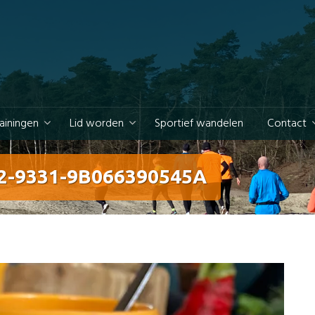
rainingen
Lid worden
Sportief wandelen
Contact
2-9331-9B066390545A