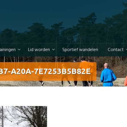
rainingen
Lid worden
Sportief wandelen
Contact
B7-A20A-7E7253B5B82E