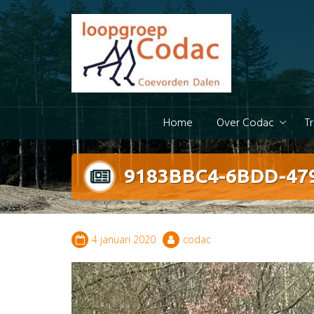
Doorgaan
naar
inhoud
Home
Over Codac
T
9183BBC4-6BDD-47
4 januari 2020
codac