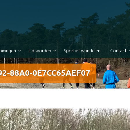
rainingen
Lid worden
Sportief wandelen
Contact
92-88A0-0E7CC65AEF07