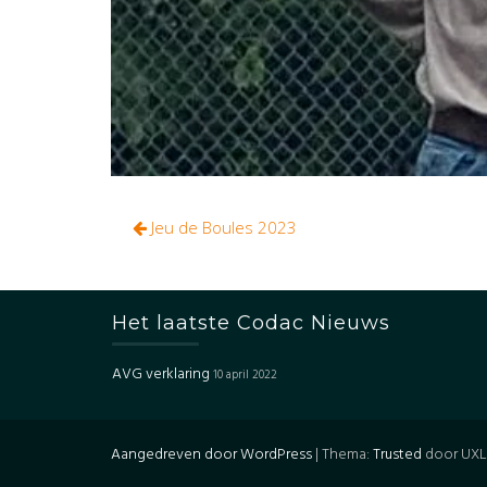
Bericht
Jeu de Boules 2023
navigatie
Het laatste Codac Nieuws
AVG verklaring
10 april 2022
Aangedreven door WordPress
|
Thema:
Trusted
door UXL