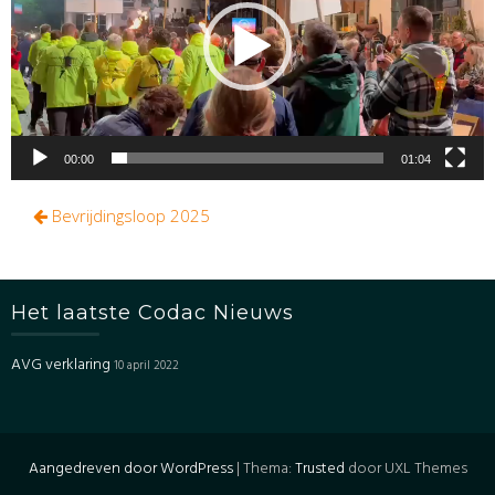
00:00
01:04
Bericht
Bevrijdingsloop 2025
navigatie
Het laatste Codac Nieuws
AVG verklaring
10 april 2022
Aangedreven door WordPress
|
Thema:
Trusted
door UXL Themes