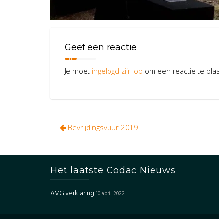
Geef een reactie
Je moet
ingelogd zijn op
om een reactie te pla
Bericht
Bevrijdingsvuur 2019
navigatie
Het laatste Codac Nieuws
AVG verklaring
10 april 2022