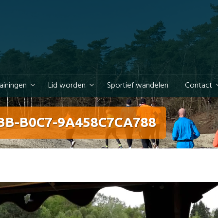
rainingen
Lid worden
Sportief wandelen
Contact
BB-B0C7-9A458C7CA788