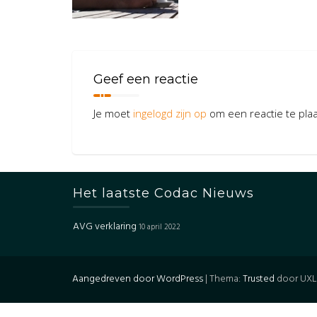
Geef een reactie
Je moet
ingelogd zijn op
om een reactie te pla
Het laatste Codac Nieuws
AVG verklaring
10 april 2022
Aangedreven door WordPress
|
Thema:
Trusted
door UXL