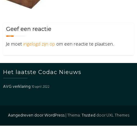
Geef een reactie
Je moet
ingelogd zijn op
om een reactie te plaatsen.
Het laatste Codac Nieuws
AVG verklaring
10 april 2022
Aangedreven door WordPress
|
Thema:
Trusted
door UXL Themes