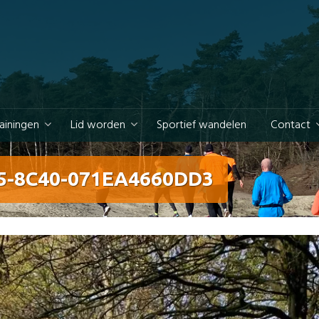
rainingen
Lid worden
Sportief wandelen
Contact
5-8C40-071EA4660DD3