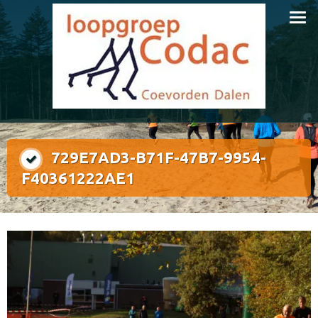
Doorgaan
naar
inhoud
729E7AD3-B71F-47B7-9954-
F40361222AE1