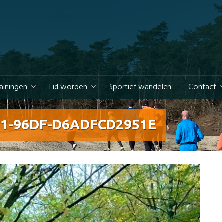
rainingen
Lid worden
Sportief wandelen
Contact
81-96DF-D6ADFCD2951E